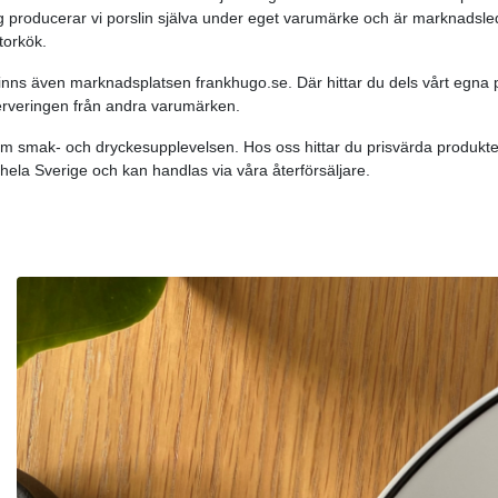
g producerar vi porslin själva under eget varumärke och är marknadsleda
torkök.
inns även marknadsplatsen frankhugo.se. Där hittar du dels vårt egna 
serveringen från andra varumärken.
nom smak- och dryckesupplevelsen. Hos oss hittar du prisvärda produkt
 hela Sverige och kan handlas via våra återförsäljare.