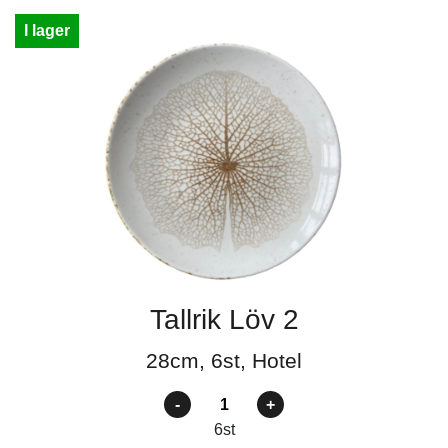
I lager
Tallrik Löv 2
28cm, 6st, Hotel
Antal
6
st