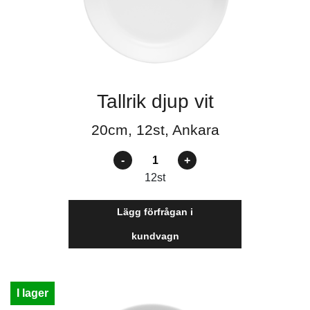
Tallrik djup vit
20cm, 12st, Ankara
Antal
12
st
Lägg förfrågan i
kundvagn
I lager