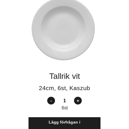
Tallrik vit
24cm, 6st, Kaszub
Antal
6
st
Lägg förfrågan i