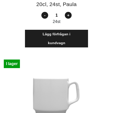
20cl, 24st, Paula
Antal
24
st
Lägg förfrågan i
kundvagn
I lager