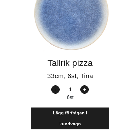
Tallrik pizza
33cm, 6st, Tina
Antal
6
st
Lägg förfrågan i
kundvagn