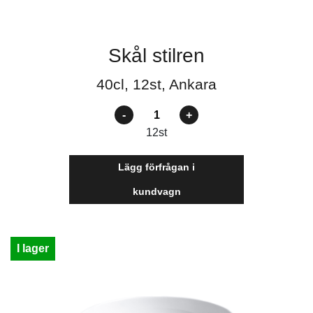
Skål stilren
40cl, 12st, Ankara
Antal
12
st
Lägg förfrågan i
kundvagn
I lager