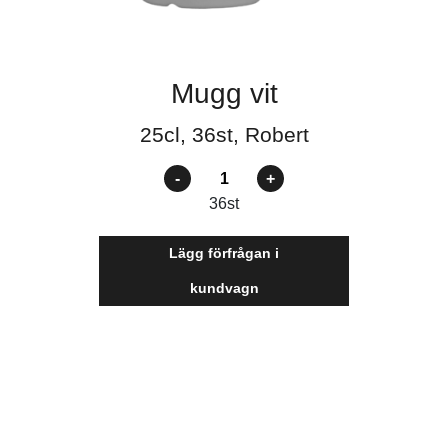
Mugg vit
25cl, 36st, Robert
Antal
36
st
Lägg förfrågan i
kundvagn