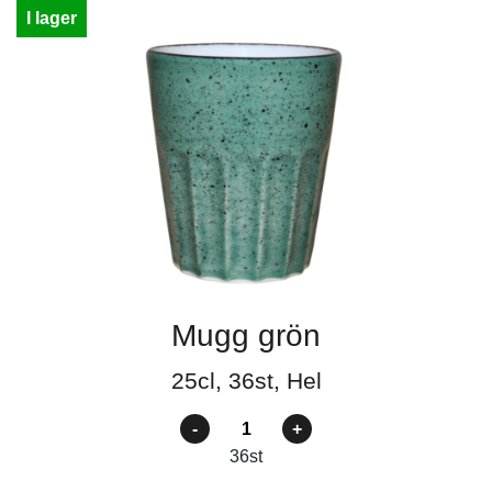
I lager
Mugg grön
25cl, 36st, Hel
Antal
36
st