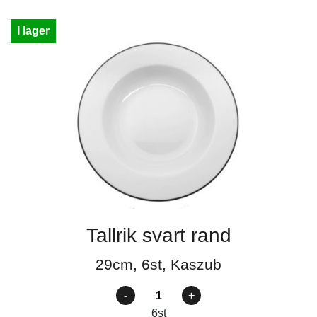
I lager
Tallrik svart rand
29cm, 6st, Kaszub
Antal
6
st