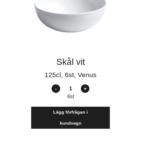
Skål vit
125cl, 6st, Venus
Antal
6
st
Lägg förfrågan i
kundvagn