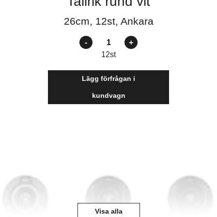
Tallrik rund vit
26cm, 12st, Ankara
Antal
12
st
Lägg förfrågan i
kundvagn
Visa alla