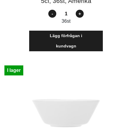
5cl, 36st, Amerika
Antal
36
st
Lägg förfrågan i
kundvagn
I lager