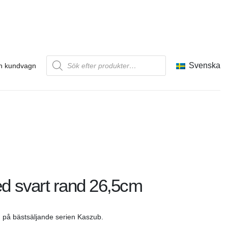
Produktsökning
Svenska
n kundvagn
ed svart rand 26,5cm
nd på bästsäljande serien Kaszub.