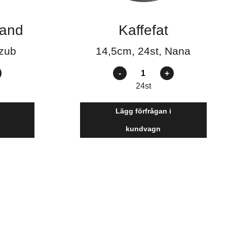
 rand
Kaffefat
szub
14,5cm, 24st, Nana
Antal
24
st
Lägg förfrågan i
kundvagn