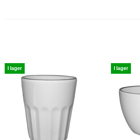
I lager
I lager