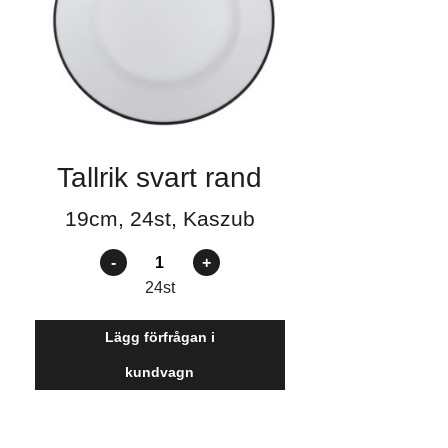
Tallrik svart rand
19cm, 24st, Kaszub
Antal
24
st
Lägg förfrågan i
kundvagn