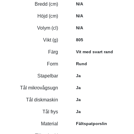
Bredd (cm)
N/A
Höjd (cm)
N/A
Volym (cl)
N/A
Vikt (g)
805
Färg
Vit med svart rand
Form
Rund
Stapelbar
Ja
Tål mikrovågsugn
Ja
Tål diskmaskin
Ja
Tål frys
Ja
Material
Fältspatporslin