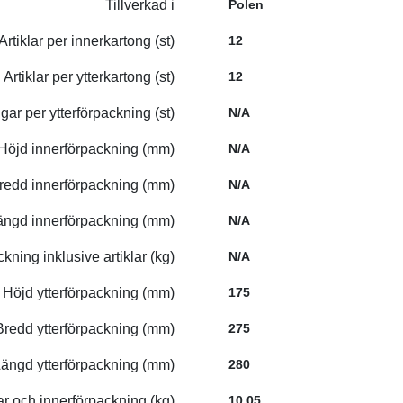
Tillverkad i
Polen
Artiklar per innerkartong (st)
12
Artiklar per ytterkartong (st)
12
gar per ytterförpackning (st)
N/A
Höjd innerförpackning (mm)
N/A
redd innerförpackning (mm)
N/A
ängd innerförpackning (mm)
N/A
ckning inklusive artiklar (kg)
N/A
Höjd ytterförpackning (mm)
175
Bredd ytterförpackning (mm)
275
ängd ytterförpackning (mm)
280
lar och innerförpackning (kg)
10,05