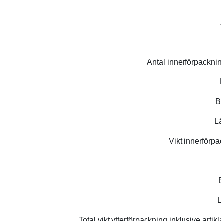
Antal innerförpacknin
B
L
Vikt innerförpa
L
Total vikt ytterförpackning inklusive artik