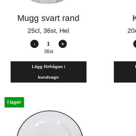
Mugg svart rand
25cl, 36st, Hel
20c
Antal
A
36
st
Lägg förfrågan i
kundvagn
I lager