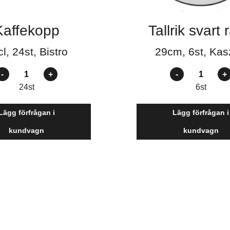
Kaffekopp
Tallrik svart
l, 24st, Bistro
29cm, 6st, Ka
ntal
Antal
24
st
6
st
Lägg förfrågan i
Lägg förfrågan i
kundvagn
kundvagn