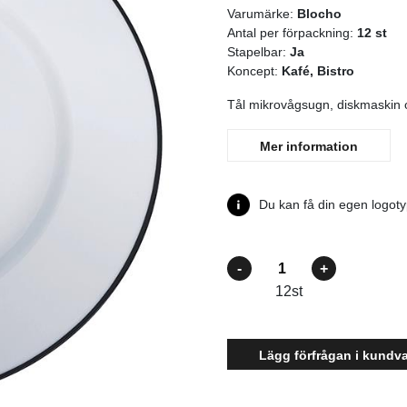
Varumärke:
Blocho
Antal per förpackning:
12 st
Stapelbar:
Ja
Koncept:
Kafé, Bistro
Tål mikrovågsugn, diskmaskin o
Mer information
Du kan få din egen logotyp
Antal
12
st
Lägg förfrågan i kundv