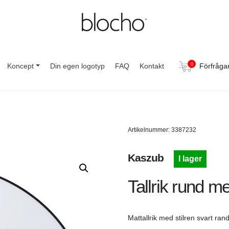
Koncept
Din egen logotyp
FAQ
Kontakt
0
Förfråga
Artikelnummer: 3387232
Kaszub
I lager
Tallrik rund m
Mattallrik med stilren svart ra