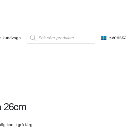
Produktsökning
Svenska
n kundvagn
rå 26cm
ög kant i grå färg.