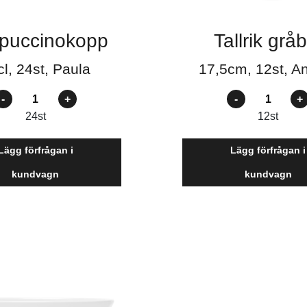
puccinokopp
Tallrik gråb
l, 24st, Paula
17,5cm, 12st, A
ntal
Antal
24
st
12
st
Lägg förfrågan i
Lägg förfrågan i
kundvagn
kundvagn