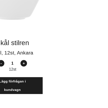
kål stilren
l, 12st, Ankara
ntal
12
st
Lägg förfrågan i
kundvagn