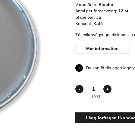
Varumärke:
Blocho
Antal per förpackning:
12 st
Stapelbar:
Ja
Koncept:
Kafé
Tål mikrovågsugn, diskmaskin o
Mer information
Du kan få din egen logotyp
Antal
12
st
Lägg förfrågan i kundv