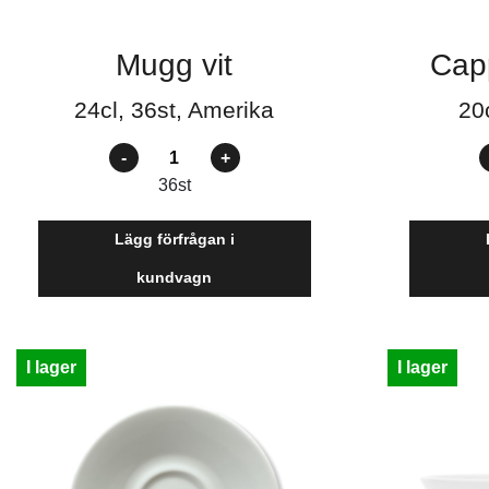
Mugg vit
Cap
24cl, 36st, Amerika
20c
Antal
A
36
st
Lägg förfrågan i
kundvagn
I lager
I lager