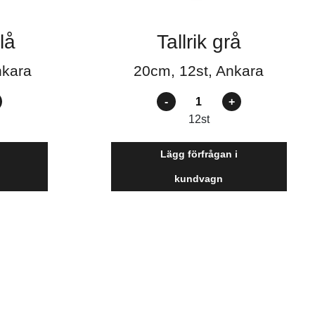
lå
Tallrik grå
nkara
20cm, 12st, Ankara
Antal
12
st
Lägg förfrågan i
kundvagn