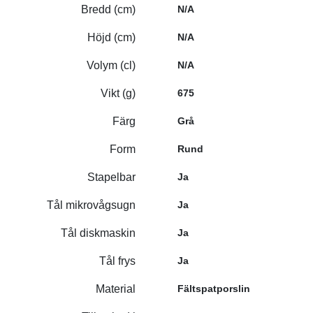
Bredd (cm)
N/A
Höjd (cm)
N/A
Volym (cl)
N/A
Vikt (g)
675
Färg
Grå
Form
Rund
Stapelbar
Ja
Tål mikrovågsugn
Ja
Tål diskmaskin
Ja
Tål frys
Ja
Material
Fältspatporslin