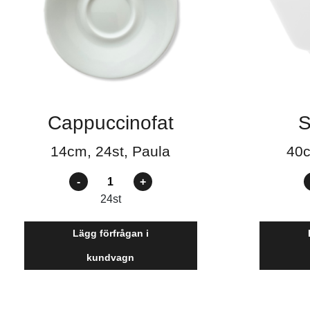
Cappuccinofat
S
14cm, 24st, Paula
40c
Antal
A
24
st
Lägg förfrågan i
kundvagn