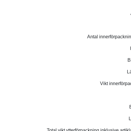
Antal innerförpacknin
B
L
Vikt innerförpa
L
Total vikt ytterförpackning inklusive artik