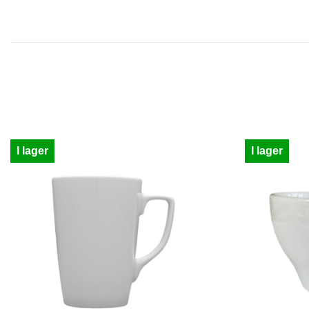
I lager
I lager