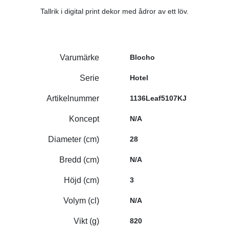
Tallrik i digital print dekor med ådror av ett löv.
Varumärke
Blocho
Serie
Hotel
Artikelnummer
1136Leaf5107KJ
Koncept
N/A
Diameter (cm)
28
Bredd (cm)
N/A
Höjd (cm)
3
Volym (cl)
N/A
Vikt (g)
820