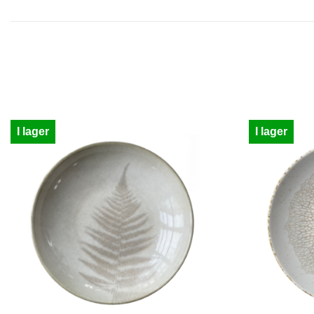
I lager
I lager