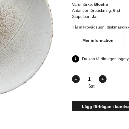
Varumärke:
Blocho
Antal per förpackning:
6 st
Stapelbar:
Ja
Tål mikrovågsugn, diskmaskin o
Mer information
Du kan få din egen logotyp
Antal
6
st
Lägg förfrågan i kundv