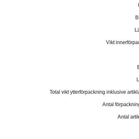
B
L
Vikt innerförpa
L
Total vikt ytterförpackning inklusive artik
Antal förpacknin
Antal art