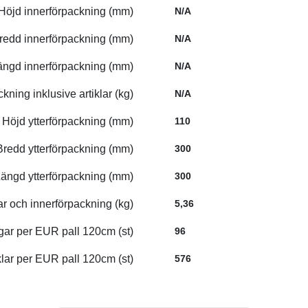
Höjd innerförpackning (mm)
N/A
redd innerförpackning (mm)
N/A
ängd innerförpackning (mm)
N/A
ckning inklusive artiklar (kg)
N/A
Höjd ytterförpackning (mm)
110
Bredd ytterförpackning (mm)
300
ängd ytterförpackning (mm)
300
lar och innerförpackning (kg)
5,36
gar per EUR pall 120cm (st)
96
iklar per EUR pall 120cm (st)
576