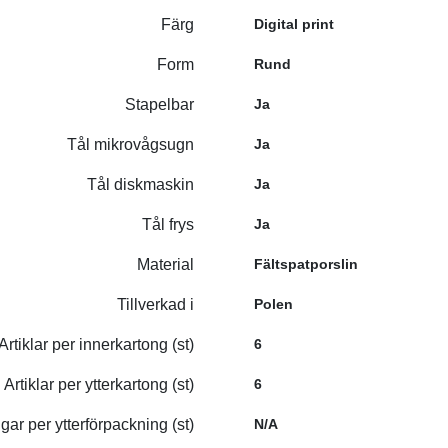
Färg
Digital print
Form
Rund
Stapelbar
Ja
Tål mikrovågsugn
Ja
Tål diskmaskin
Ja
Tål frys
Ja
Material
Fältspatporslin
Tillverkad i
Polen
Artiklar per innerkartong (st)
6
Artiklar per ytterkartong (st)
6
gar per ytterförpackning (st)
N/A