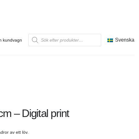
Produktsökning
Svenska
n kundvagn
cm – Digital print
ådror av ett löv.