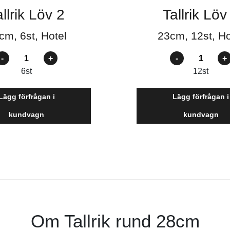
llrik Löv 2
Tallrik Löv
cm, 6st, Hotel
23cm, 12st, Ho
ntal
Antal
6
st
12
st
Lägg förfrågan i
Lägg förfrågan i
kundvagn
kundvagn
Om Tallrik rund 28cm