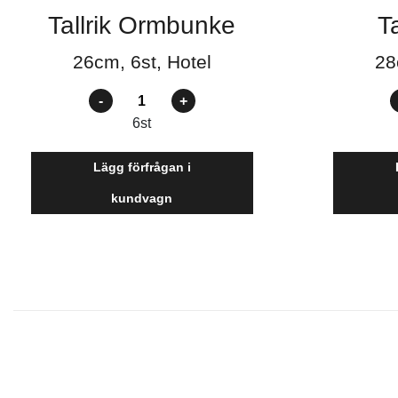
Tallrik Ormbunke
Ta
26cm, 6st, Hotel
28
Antal
A
6
st
Lägg förfrågan i
kundvagn