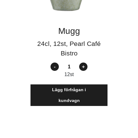
Mugg
24cl, 12st, Pearl Café
Bistro
Antal
12
st
Lägg förfrågan i
kundvagn