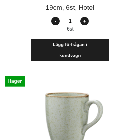
19cm, 6st, Hotel
Antal
6
st
Lägg förfrågan i
kundvagn
I lager