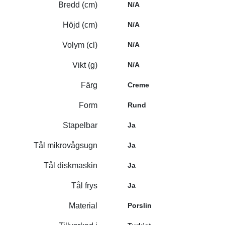
Bredd (cm)
N/A
Höjd (cm)
N/A
Volym (cl)
N/A
Vikt (g)
N/A
Färg
Creme
Form
Rund
Stapelbar
Ja
Tål mikrovågsugn
Ja
Tål diskmaskin
Ja
Tål frys
Ja
Material
Porslin