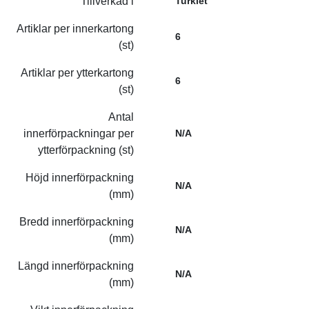
Tillverkad i
Turkiet
Artiklar per innerkartong
6
(st)
Artiklar per ytterkartong
6
(st)
Antal
innerförpackningar per
N/A
ytterförpackning (st)
Höjd innerförpackning
N/A
(mm)
Bredd innerförpackning
N/A
(mm)
Längd innerförpackning
N/A
(mm)