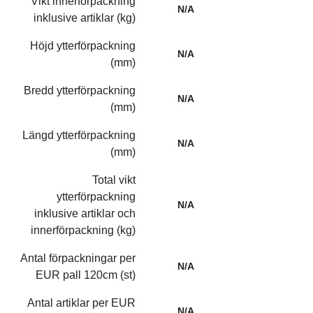
Vikt innerförpackning
N/A
inklusive artiklar (kg)
Höjd ytterförpackning
N/A
(mm)
Bredd ytterförpackning
N/A
(mm)
Längd ytterförpackning
N/A
(mm)
Total vikt
ytterförpackning
N/A
inklusive artiklar och
innerförpackning (kg)
Antal förpackningar per
N/A
EUR pall 120cm (st)
Antal artiklar per EUR
N/A