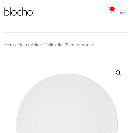
0
MENU
Main Navigation
Hem
/
Flata tallrikar
/ Tallrik flat 32cm cremevit