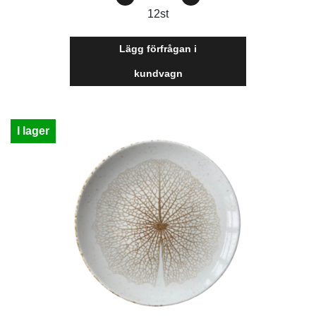
12
st
Lägg förfrågan i
kundvagn
I lager