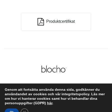
Produktcertifikat
Produkter
Koncept
Kontakt
Om oss
Genom att fortsätta använda denna sida, godkänner du
Integritetspolicy och cookies
Följ oss på instagram
användandet av cookies och vår integritetspolicy. Läs mer
om hur vi hanterar cookies samt hur vi behandlar dina
personuppgifter (GDPR)
här
.
© Blocho 2020
Close GDPR Cookie Banner