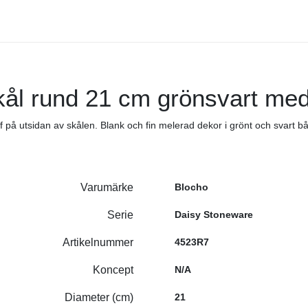
l rund 21 cm grönsvart med 
 på utsidan av skålen. Blank och fin melerad dekor i grönt och svart b
Varumärke
Blocho
Serie
Daisy Stoneware
Artikelnummer
4523R7
Koncept
N/A
Diameter (cm)
21