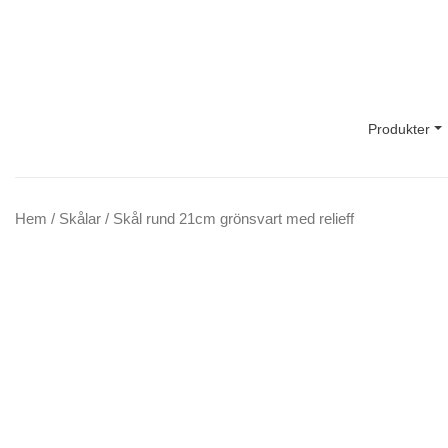
Main Navigation
Produkter
Hem
/
Skålar
/ Skål rund 21cm grönsvart med relieff