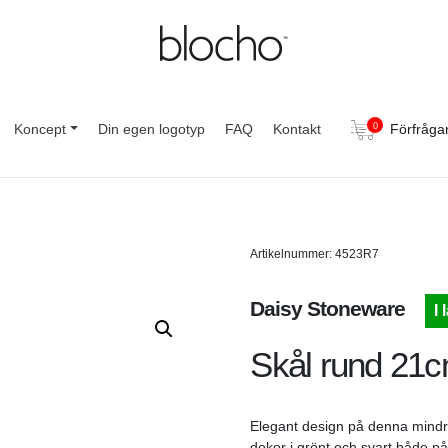
Koncept
Din egen logotyp
FAQ
Kontakt
0
Förfråga
Artikelnummer: 4523R7
Daisy Stoneware
I 
Skål rund 21cm
Elegant design på denna mindre
dekor i grönt och svart både på