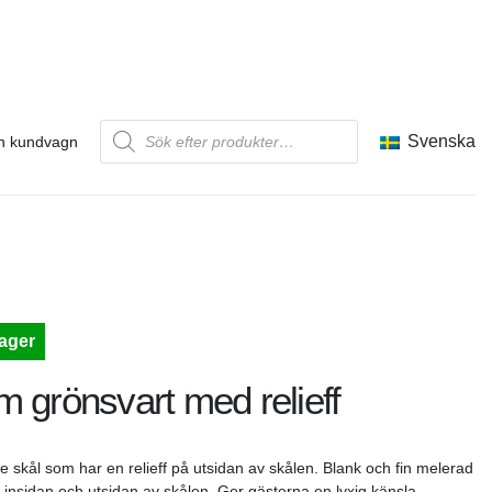
Produktsökning
Svenska
n kundvagn
lager
 grönsvart med relieff
 skål som har en relieff på utsidan av skålen. Blank och fin melerad
 insidan och utsidan av skålen. Ger gästerna en lyxig känsla.