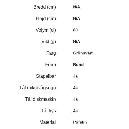
Bredd (cm)
N/A
Höjd (cm)
N/A
Volym (cl)
80
Vikt (g)
N/A
Färg
Grönsvart
Form
Rund
Stapelbar
Ja
Tål mikrovågsugn
Ja
Tål diskmaskin
Ja
Tål frys
Ja
Material
Porslin