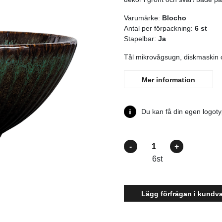
Varumärke:
Blocho
Antal per förpackning:
6 st
Stapelbar:
Ja
Tål mikrovågsugn, diskmaskin o
Mer information
Du kan få din egen logotyp
Antal
6
st
Lägg förfrågan i kundv