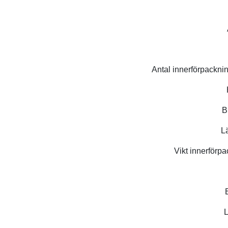
Antal innerförpacknin
B
L
Vikt innerförpa
L