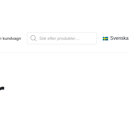
Produktsökning
Svenska
n kundvagn
r